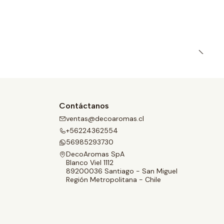
Contáctanos
ventas@decoaromas.cl
+56224362554
56985293730
DecoAromas SpA
Blanco Viel 1112
89200036 Santiago - San Miguel
Región Metropolitana - Chile