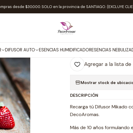
Inicio
HOGAR
Recarga Mikado Frutos Del Bosque
ompras desde $30.000. SOLO en la provincia de SANTIAGO. (EXCLUYE CL
|
Recarga Mikad
Agr
R
DIFUSOR AUTO
ESENCIAS HUMIDIFICADOR
ESENCIAS NEBULIZ
Cantidad
Agregar a la lista de
Mostrar stock de ubicaci
DESCRIPCIÓN
Recarga tú Difusor Mikado c
DecoAromas.
Más de 10 años formulando en