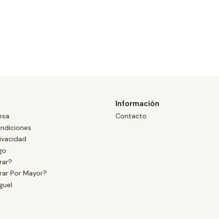
Información
esa
Contacto
ndiciones
rivacidad
go
ar?
ar Por Mayor?
guel