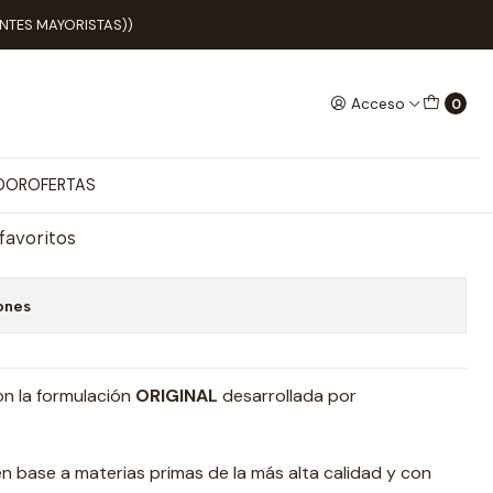
IENTES MAYORISTAS))
Acceso
0
o Frutos Del Bosque
egar al Carro
Comprar ahora
ADOR
OFERTAS
 favoritos
ones
on la formulación
ORIGINAL
desarrollada por
 base a materias primas de la más alta calidad y con