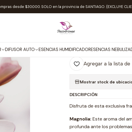
Inicio
ESENCIAS HUMIDIFICADOR
Oil Essence Magnolia
ompras desde $30.000. SOLO en la provincia de SANTIAGO. (EXCLUYE CL
|
Oil Essence M
Agr
R
DIFUSOR AUTO
ESENCIAS HUMIDIFICADOR
ESENCIAS NEBULIZ
Cantidad
Agregar a la lista de
Mostrar stock de ubicaci
DESCRIPCIÓN
Disfruta de esta exclusiva fr
Magnolia:
Este aroma del amo
profunda ante los problemas,