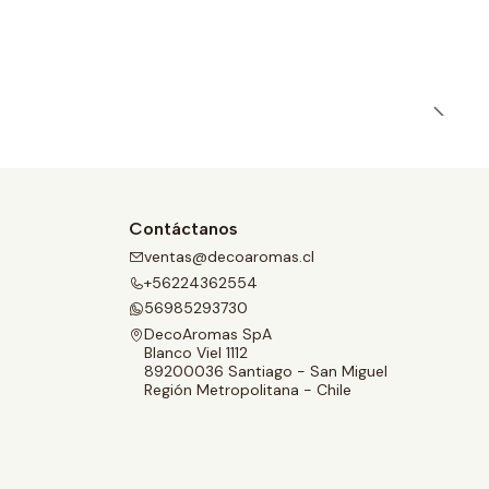
Contáctanos
ventas@decoaromas.cl
+56224362554
56985293730
DecoAromas SpA
Blanco Viel 1112
89200036 Santiago - San Miguel
Región Metropolitana - Chile