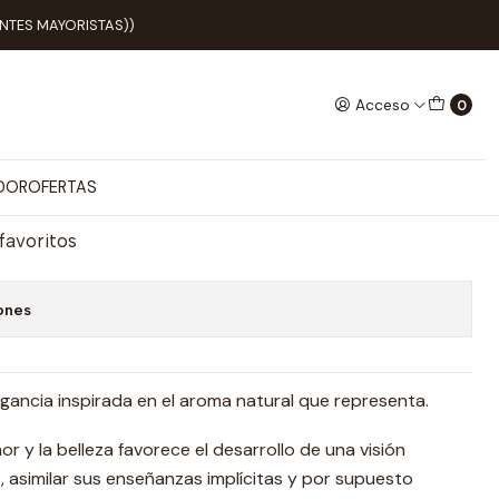
IENTES MAYORISTAS))
Acceso
0
agnolia
egar al Carro
Comprar ahora
ADOR
OFERTAS
 favoritos
ones
agancia inspirada en el aroma natural que representa.
r y la belleza favorece el desarrollo de una visión
 asimilar sus enseñanzas implícitas y por supuesto