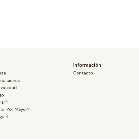
Información
esa
Contacto
ndiciones
rivacidad
go
ar?
ar Por Mayor?
guel