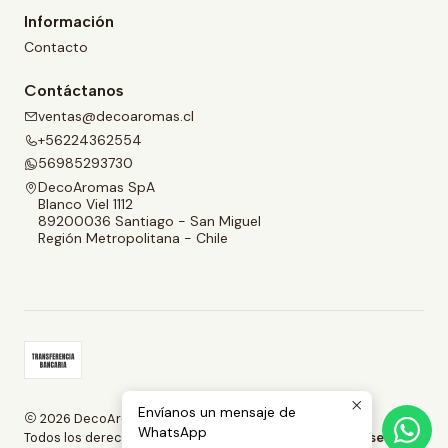
Información
Contacto
Contáctanos
ventas@decoaromas.cl
+56224362554
56985293730
DecoAromas SpA
Blanco Viel 1112
89200036 Santiago - San Miguel
Región Metropolitana - Chile
Envíanos un mensaje de
2026 DecoAromas Spa.
WhatsApp
Todos los derechos reservados.
Desarrollado por Jumpseller
.