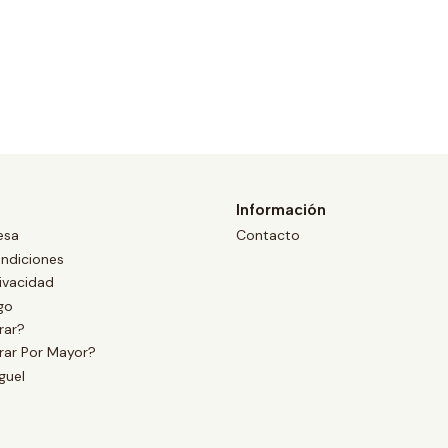
Información
esa
Contacto
ndiciones
rivacidad
go
ar?
ar Por Mayor?
guel