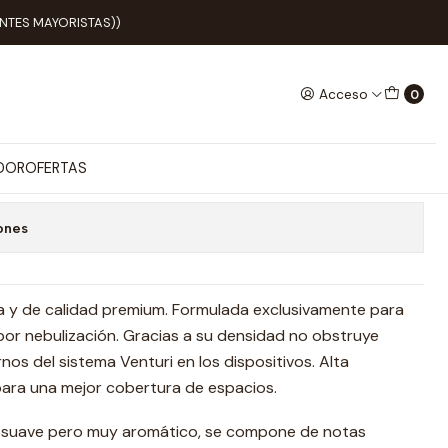
k
IENTES MAYORISTAS))
Acceso
0
zador Oriental Musk
 favoritos
ADOR
OFERTAS
ones
 y de calidad premium. Formulada exclusivamente para
por nebulización. Gracias a su densidad no obstruye
nos del sistema Venturi en los dispositivos. Alta
para una mejor cobertura de espacios.
 suave pero muy aromático, se compone de notas