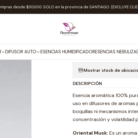
Inicio
ESENCIAS NEBULIZADOR
Esencia Nebulizador Oriental Mus
ompras desde $30.000. SOLO en la provincia de SANTIAGO. (EXCLUYE CL
|
Esencia Nebuli
Agregar a la lista de
R
DIFUSOR AUTO
ESENCIAS HUMIDIFICADOR
ESENCIAS NEBULIZ
Mostrar stock de ubicaci
DESCRIPCIÓN
Esencia aromática 100% pura
uso en difusores de aromas 
boquillas ni mecanismos inter
concentración y volatilidad 
Oriental Musk:
Es un aroma