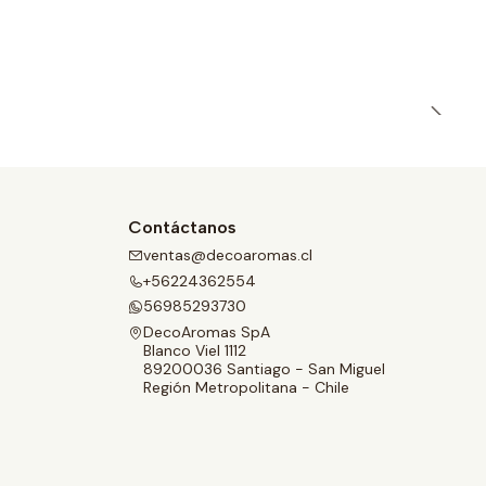
Contáctanos
ventas@decoaromas.cl
+56224362554
56985293730
DecoAromas SpA
Blanco Viel 1112
89200036 Santiago - San Miguel
Región Metropolitana - Chile